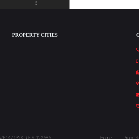
6
PROPERTY CITIES
S67E14Z132K R.E.A. 122686
Home
Propriet