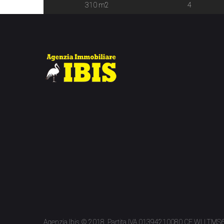
polli e colture proprie. L’antica casa […]
310 m2
4
Agenzia Ibis © 2018. Partita IVA 01394210080 CF WLLTM