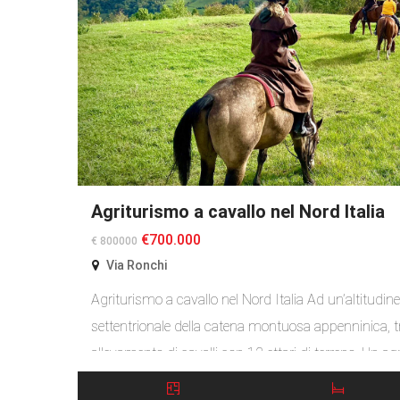
Agriturismo a cavallo nel Nord Italia
€700.000
€ 800000
Via Ronchi
Agriturismo a cavallo nel Nord Italia Ad un’altitudin
settentrionale della catena montuosa appenninica, 
allevamento di cavalli con 12 ettari di terreno. Un 
(Rovere) è gestito in azienda dal 2017 e l’attività è 