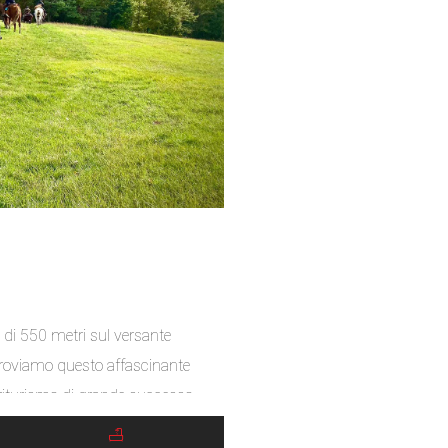
e di 550 metri sul versante
troviamo questo affascinante
agriturismo di grande successo
composta da cavalli, pecore e