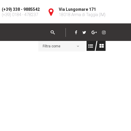
(+39) 338 - 9885542
Via Lungomare 171
(+39) 0184 - 478237
18018 Arma di Taggia (IM)
Filtra come