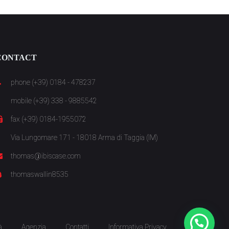
CONTACT
phone (+39) 0184 - 478237
mobile (+39) 338 - 9885542
fax (+39) 0184-1955072
Via Lungomare 171 - 18018 Arma di Taggia (IM)
thomas@ibiscase.com
thomaswallin8535
à
Agenzia
Contatti
Informativa Privacy