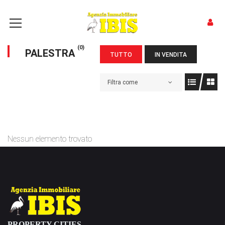
(0)
PALESTRA
TUTTO
IN VENDITA
Filtra come
Nessun elemento trovato
PROPERTY CITIES