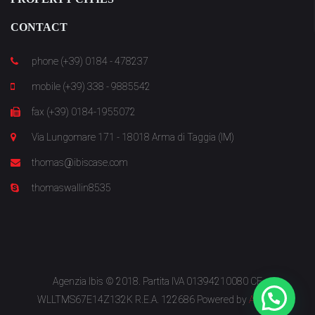
CONTACT
phone (+39) 0184 - 478237
mobile (+39) 338 - 9885542
fax (+39) 0184-1955072
Via Lungomare 171 - 18018 Arma di Taggia (IM)
thomas@ibiscase.com
thomaswallin8535
Agenzia Ibis © 2018. Partita IVA 01394210080 CF
WLLTMS67E14Z132K R.E.A. 122686 Powered by
Arkeba