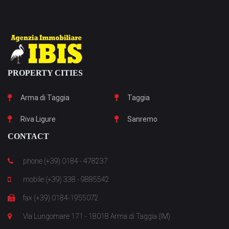
PROPERTY CITIES
Arma di Taggia
Taggia
Riva Ligure
Sanremo
CONTACT
phone (+39) 0184 - 478237
mobile (+39) 338 - 9885542
fax (+39) 0184-1955072
Via Lungomare 171 - 18018 Arma di Taggia (IM)