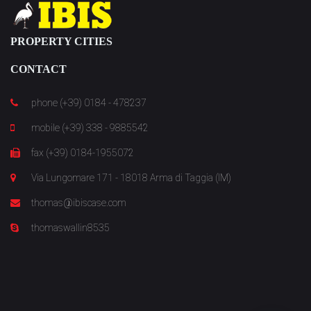
PROPERTY CITIES
CONTACT
phone (+39) 0184 - 478237
mobile (+39) 338 - 9885542
fax (+39) 0184-1955072
Via Lungomare 171 - 18018 Arma di Taggia (IM)
thomas@ibiscase.com
thomaswallin8535