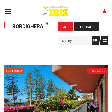
(1)
BORDIGHERA
ALL
TILL SALU
Sort By
FEATURED
TILL SALU