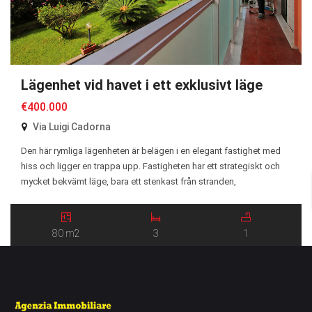
Lägenhet vid havet i ett exklusivt läge
€400.000
Via Luigi Cadorna
Den här rymliga lägenheten är belägen i en elegant fastighet med
hiss och ligger en trappa upp. Fastigheten har ett strategiskt och
mycket bekvämt läge, bara ett stenkast från stranden,
strandpromenaden och alla viktiga serviceinrättningar. Bostaden
omfattar cirka 80 kvm och består av en rymlig entréhall, ett ljust
vardagsrum, ett stort kök med matplats, två […]
80 m2
3
1