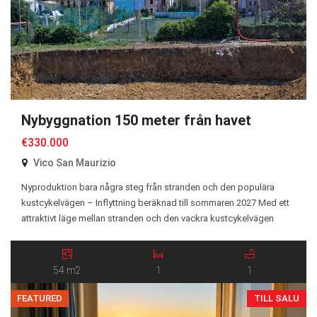
Nybyggnation 150 meter från havet
€330.000
Vico San Maurizio
Nyproduktion bara några steg från stranden och den populära
kustcykelvägen – Inflyttning beräknad till sommaren 2027 Med ett
attraktivt läge mellan stranden och den vackra kustcykelvägen
uppförs Residenza San Maurizio, ett exklusivt bostadsprojekt med
endast 10 lägenheter i energiklass A+, samtliga med hiss. Projektet
erbjuder ett urval av tvårumslägenheter och trerumslägenheter, alla
54 m2
1
1
omsorgsfullt planerade och […]
FEATURED
TILL SALU