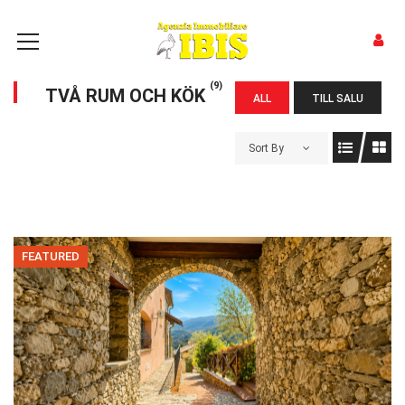
(9)
TVÅ RUM OCH KÖK
ALL
TILL SALU
Sort By
FEATURED