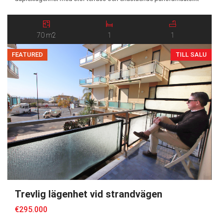
över Marodalen och de omgivande alpina landskapen. Bostaden är
fördelad över tre våningsplan och säljs fullt möblerad samt
inflyttningsklar, vilket gör den idealisk både som semesterbostad,
70 m2
1
1
permanentboende eller investering […]
FEATURED
TILL SALU
Trevlig lägenhet vid strandvägen
€295.000