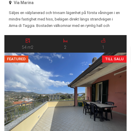
Via Marina
Säljes en välplanerad och trivsam lägenhet på första våningen i en
mindre fastighet med hiss, belägen direkt längs strandvägen i
Arma di Taggia. Bostaden välkomnar med en rymlig hall och
erbjuder två generösa sovrum, ett ljust och socialt kök i öppen
planlösning med vardagsrum, ett badrum samt en balkong med fin
havsutsikt – perfekt för […]
54 m2
2
1
FEATURED
TILL SALU