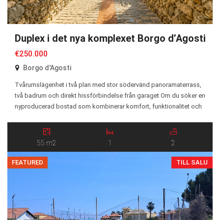
Duplex i det nya komplexet Borgo d’Agosti
€250.000
Borgo d'Agosti
Tvårumslägenhet i två plan med stor södervänd panoramaterrass,
två badrum och direkt hissförbindelse från garaget Om du söker en
nyproducerad bostad som kombinerar komfort, funktionalitet och
generösa utomhusytor är Lägenhet 28 ett av de mest attraktiva
alternativen i Borgo d’Agosti. Lägenheten ligger på ett högt
entréplan och nås via endast två trappsteg. Entrén sker från […]
55 m2
1
2
FEATURED
TILL SALU