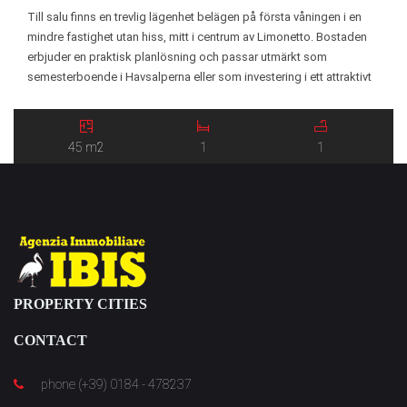
Till salu finns en trevlig lägenhet belägen på första våningen i en
mindre fastighet utan hiss, mitt i centrum av Limonetto. Bostaden
erbjuder en praktisk planlösning och passar utmärkt som
semesterboende i Havsalperna eller som investering i ett attraktivt
alpint område. Lägenheten består av entré, vardagsrum med pentry,
ett sovrum samt badrum. Från bostaden nås […]
45 m2
1
1
PROPERTY CITIES
CONTACT
phone (+39) 0184 - 478237