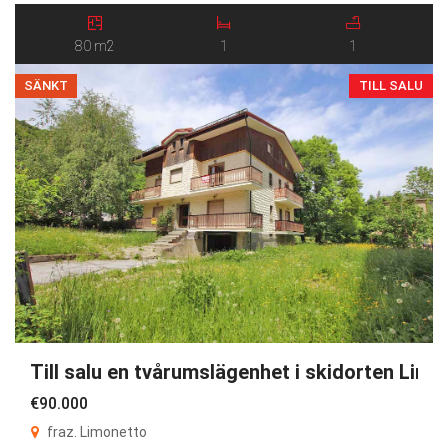
entré, ett rymligt vardagsrum, kök, sovrum, badrum […]
80 m2
1
1
SÄNKT
TILL SALU
Till salu en tvårumslägenhet i skidorten Limo
€90.000
fraz. Limonetto