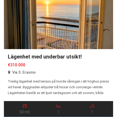
Lägenhet med underbar utsikt!
€310.000
Via S. Erasmo
Trevlig lägenhet med terrass på tionde våningen i ett höghus precis
vid havet. Byggnaden erbjuder två hissar och concierge i entrén.
Lägenheten består av ett ljust vardagsrum och ett sovrum, båda
med utgång till den rymliga terrassen, samt ett kök, hall och
badrum. Uppvärmningen är individuell via en naturgaspanna. Läget
är mycket bekvämt, bara ett […]
53 m2
1
1