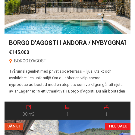
BORGO D’AGOSTI I ANDORA / NYBYGGNATIO
€145.000
BORGO D'AGOSTI
Tvårumslägenhet med privat söderterrass – ljus, utsikt och
avskildhet i en unik miljö Om du söker en välplanerad,
nyproducerad bostad med en uteplats som verkligen går att njuta
av, är Lägenhet 19 ett utmärkt val i Borgo d’Agosti. Du når bostaden
via den gemensamma gångvägen och en utvändig trappa i två
etapper. Redan vid ankomsten […]
30 m2
1
1
SÄNKT
TILL SALU