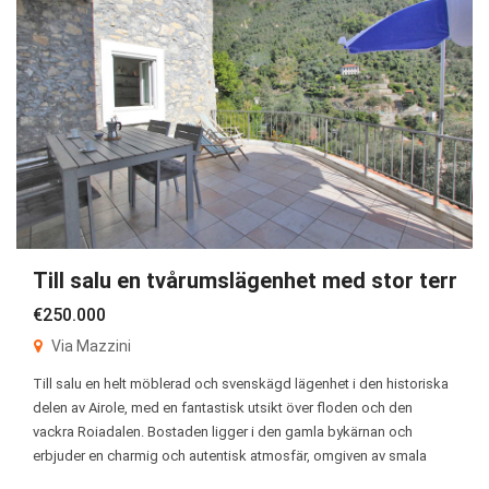
Till salu en tvårumslägenhet med stor terrass 
€250.000
Via Mazzini
Till salu en helt möblerad och svenskägd lägenhet i den historiska
delen av Airole, med en fantastisk utsikt över floden och den
vackra Roiadalen. Bostaden ligger i den gamla bykärnan och
erbjuder en charmig och autentisk atmosfär, omgiven av smala
gränder och traditionell ligurisk bebyggelse. Lägenheten består av