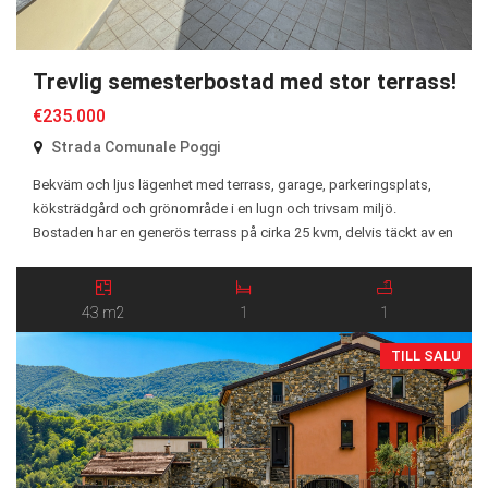
Trevlig semesterbostad med stor terrass!
€235.000
Strada Comunale Poggi
Bekväm och ljus lägenhet med terrass, garage, parkeringsplats,
köksträdgård och grönområde i en lugn och trivsam miljö.
Bostaden har en generös terrass på cirka 25 kvm, delvis täckt av en
veranda och utrustad med elektriska markiser, vilket gör den
idealisk för att njuta av utomhuslivet året runt. Tack vare sitt goda
läge har lägenheten ett […]
43 m2
1
1
TILL SALU