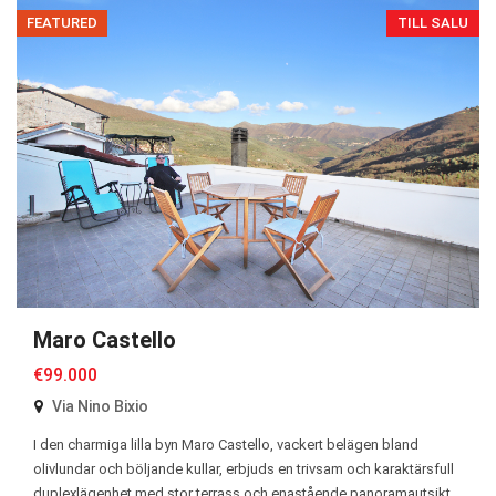
FEATURED
TILL SALU
Maro Castello
€99.000
Via Nino Bixio
I den charmiga lilla byn Maro Castello, vackert belägen bland
olivlundar och böljande kullar, erbjuds en trivsam och karaktärsfull
duplexlägenhet med stor terrass och enastående panoramautsikt