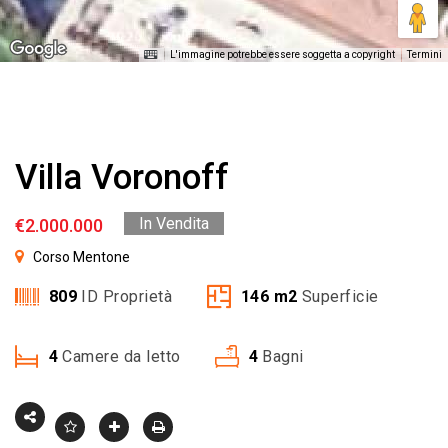
L'immagine potrebbe essere soggetta a copyright
Termini
Villa Voronoff
In Vendita
€2.000.000
Corso Mentone
809
ID Proprietà
146
m2
Superficie
4
Camere da letto
4
Bagni