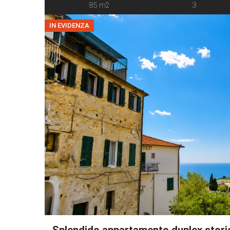
85 m2
3
IN EVIDENZA
Splendido appartamento duplex stori