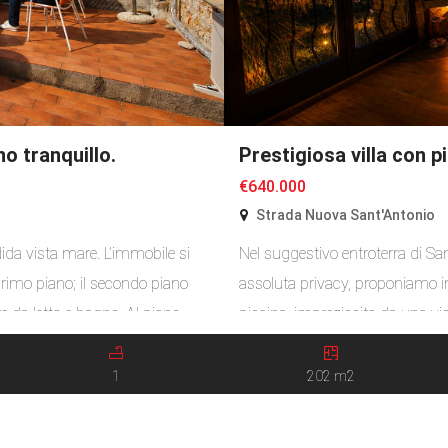
o tranquillo.
Prestigiosa villa con 
€640.000
Strada Nuova Sant'Antonio
ida vista mare. L’immobile si
Nel suggestivo entroterra di Sa
primo piano; il secondo piano
assoluta privacy, proponiamo in
 da letto e bagno. Al piano
piscina, impreziosita da una v
vanderia e locale deposito. Il
l’intera vallata. La proprietà, dis
spazi, la luminosità degli ambien
1
202 m2