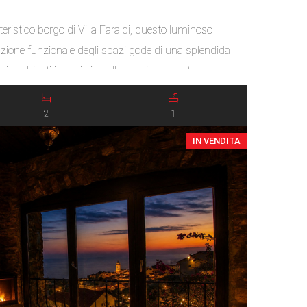
teristico borgo di Villa Faraldi, questo luminoso
ione funzionale degli spazi gode di una splendida
li ambienti interni sia dalle ampie aree esterne.
 condizioni ed è pronto da abitare, rappresentando
idera una […]
2
1
IN VENDITA