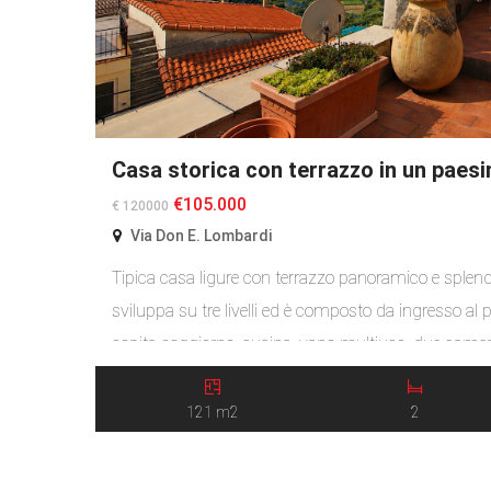
Casa storica con terrazzo in un paesin
€105.000
€ 120000
Via Don E. Lombardi
Tipica casa ligure con terrazzo panoramico e splend
sviluppa su tre livelli ed è composto da ingresso al 
ospita soggiorno, cucina, vano multiuso, due camere
mansardato si trova una terrazza coperta con zona la
terrazzo, di […]
121 m2
2