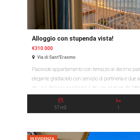
Alloggio con stupenda vista!
€310.000
Via di Sant'Erasmo
Piacevole appartamento con terrazzo al decimo pian
elegante grattacielo con servizio di portineria e due 
da un luminoso soggiorno e da una camera da letto
al terrazzo, oltre a cucina, ingresso e bagno. Il ri
caldaia a gas metano. […]
57 m2
1
IN EVIDENZA