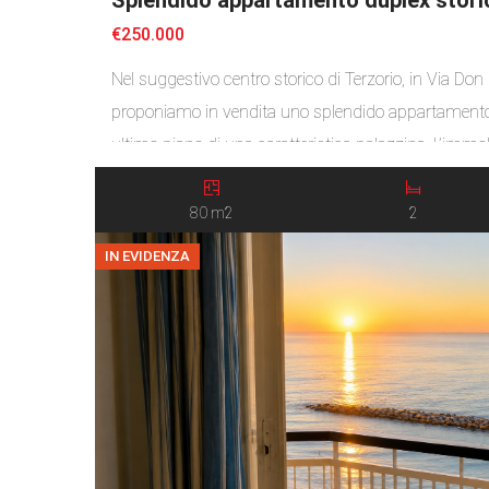
€250.000
Nel suggestivo centro storico di Terzorio, in Via D
proponiamo in vendita uno splendido appartamento 
ultimo piano di una caratteristica palazzina. L’immo
esposizione a sud e a ovest, con una piacevole vista 
troviamo l’ingresso su un luminoso soggiorno con c
80 m2
2
IN EVIDENZA