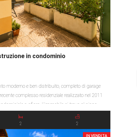
struzione in condominio
to moderno e ben distribuito, completo di garage
un recente complesso residenziale realizzato nel 2011
ndominiale a sfioro. L’immobile si trova al piano
 disposizione funzionale e confortevole degli spazi. È
ortico esposta […]
2
2
IN VENDITA