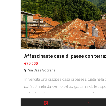
Affascinante casa di paese con terra
€75.000
Via Case Soprane
In vendita una graziosa casa di paese situata nella par
soli 200 metri dal centro del borgo. L’immobile disp
da Via Case Soprane, con una piacevole corte privata
terra si trovano due camere da letto, un ingresso/di