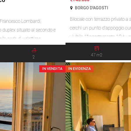
BORGO D'AGOSTI
Bilocale con terrazzo privato a 
on Francesco Lombardi,
cerchi un punto d’appoggio cu
duplex situato al secondo e
vivibile, l’Appartamento 19 è un
bile gode di un’ottima
L’accesso avviene dal passagg
aperta. Al piano principale
a due rampe. La parte bella […]
47 m2
ucina a […]
2
IN VENDITA
IN EVIDENZA