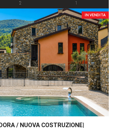
i un tempo. Al piano d’ingresso […]
2
1
IN VENDITA
NDORA / NUOVA COSTRUZIONE|