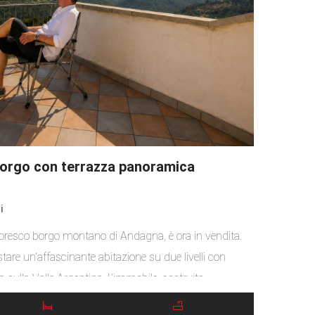
borgo con terrazza panoramica
i
ttoresco borgo montano di Andagna, è ora in vendita.
tare un’affascinante abitazione su due livelli con
sulla Valle Argentina. L’immobile, costruito
secolo, ha conservato il suo carattere originale e