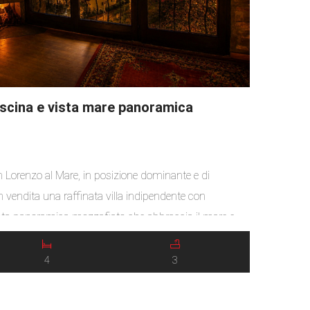
piscina e vista mare panoramica
n Lorenzo al Mare, in posizione dominante e di
 vendita una raffinata villa indipendente con
ista panoramica mozzafiato che abbraccia il mare e
tribuita su due livelli, si distingue per l’armonia degli
ti e l’eleganza […]
4
3