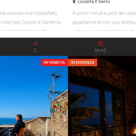
Località Il Santo
ista panoramica mozzafiato,
A pochi minuti a piedi dal carat
del rinomato Casino di Sanremo,
appartamento con una distribuz
 residenziale tranquilla e
vista mare, apprezzabile sia dag
 cittadino, dalle spiagge, dai
L’immobile si presenta in buone
 si […]
una soluzione ideale per chi des
2
64 m2
IN VENDITA
IN EVIDENZA