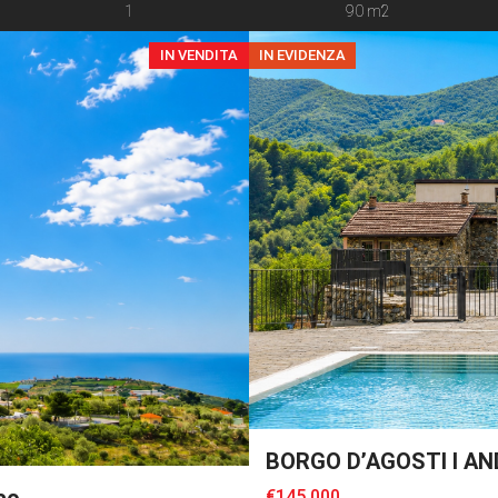
l’autenticità delle case liguri d
1
90 m2
IN VENDITA
IN EVIDENZA
BORGO D’AGOSTI I A
co
€145.000