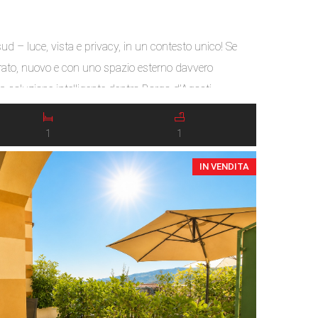
sud – luce, vista e privacy, in un contesto unico! Se
rato, nuovo e con uno spazio esterno davvero
a soluzione intelligente dentro Borgo d’Agosti.
io condominiale e ti accompagna una scala esterna
1
1
IN VENDITA