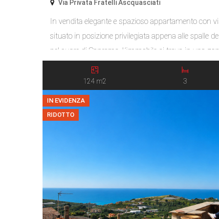
Via Privata Fratelli Ascquasciati
In vendita elegante e spazioso appartamento con v
situato in posizione privilegiata appena alle spalle 
nel cuore di Sanremo. L’immobile si trova in una zona
particolarmente ricercata, a breve distanza dal centro
ristoranti e da tutti i principali servizi. L’appartamento
124 m2
3
IN EVIDENZA
RIDOTTO