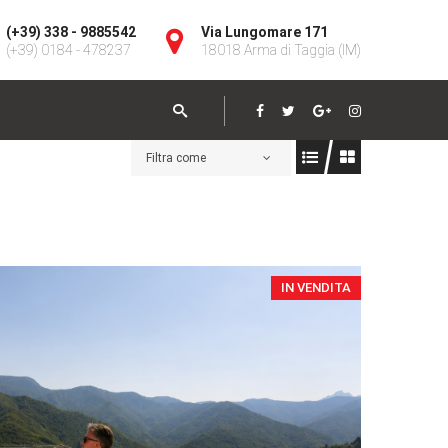
(+39) 338 - 9885542
Via Lungomare 171
(+39) 0184 - 478237
18018 Arma di Taggia (IM)
Filtra come
IN VENDITA