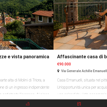
zze e vista panoramica
Affascinante casa di 
€90.000
Via Generale Achille Emanuell
te alta di Molini di Triora, a
Casa Emanuelli, situata nel pi
one di un ingresso indipendente
Un’opportunità unica per acquis
 antistante l’ingresso. Al piano
una splendida vista panoramica 
simpegno e un locale adibito […]
probabilmente alla fine del XIX 