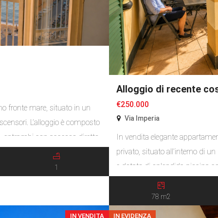
Alloggio di recente co
€250.000
o fronte mare, situato in un
Via Imperia
ascensori. L’alloggio è composto
, entrambi con accesso diretto
In vendita elegante appartamen
scaldamento è autonomo con
privato, situato all’interno di 
e dotato di splendida piscina co
1
terra ed è caratterizzato da una
composto da una terrazza con p
78 m2
IN VENDITA
IN EVIDENZA