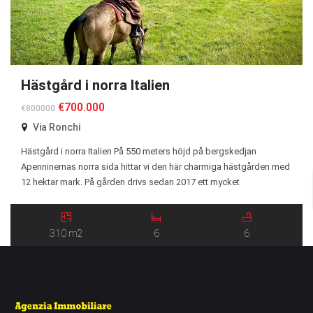
Hästgård i norra Italien
€700.000
€800000
Via Ronchi
Hästgård i norra Italien På 550 meters höjd på bergskedjan
Apenninernas norra sida hittar vi den här charmiga hästgården med
12 hektar mark. På gården drivs sedan 2017 ett mycket
framgångsrikt agriturismo (Oak Wood Ranch) och verksamheten
består av hästar, får och höns samt egna odlingar. Det antika
stenhuset från 1900 består av tre våningsplan. […]
310 m2
6
6