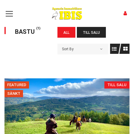
(1)
BASTU
ALL
TILL SALU
Sort By
FEATURED
TILL SALU
SÄNKT