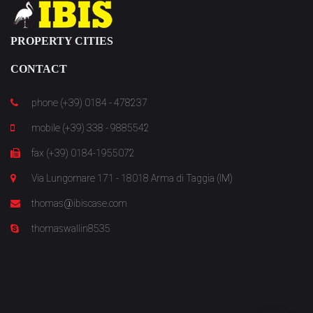
PROPERTY CITIES
CONTACT
phone (+39) 0184 - 478237
mobile (+39) 338 - 9885542
fax (+39) 0184-1955072
Via Lungomare 171 - 18018 Arma di Taggia (IM)
thomas@ibiscase.com
thomaswallin8535