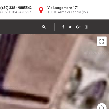
(+39) 338 - 9885542
Via Lungomare 171
(+39) 0184 - 478237
18018 Arma di Taggia (IM)