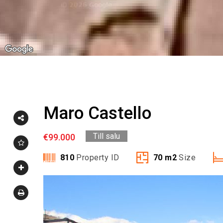
Maro Castello
Till salu
€99.000
810
Property ID
70
m2
Size