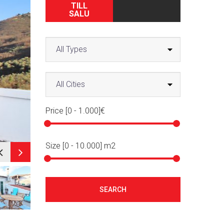
TILL
SALU
Price [
0
-
1.000
]€
Size [
0
-
10.000
] m2
SEARCH