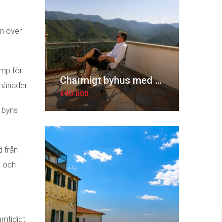
en över
ump för
Charmigt byhus med takterrass och panoramautsikt
 månader.
€90.000
m byns
d från
l och
amtidigt