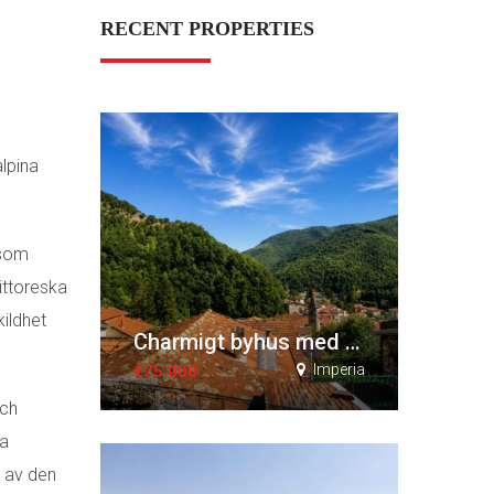
RECENT PROPERTIES
lpina
 som
ittoreska
kildhet
Charmigt byhus med terrasser och utsikt
Imperia
€75.000
och
sa
a av den