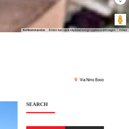
Kortkommandon
Bilden kan vara skyddad enligt upphovsrättslagen
Villkor
Via Nino Bixio
SEARCH