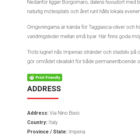
Nedanför ligger Borgomaro, dalens huvudort med but
naturlig mötesplats och året runt hålls lokala evene
Omgivningarna är kända för Taggiasca-oliver och hö
vandringsleder mellan små byar. Här finns goda möjlig
Trots lugnet nås Imperias stränder och stadsliv på c
gör området idealiskt för både permanentboende och
ADDRESS
Address:
Via Nino Bixio
Country:
Italy
Province / State:
Imperia