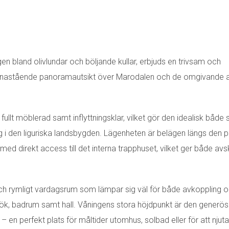
gen bland olivlundar och böljande kullar, erbjuds en trivsam och
h enastående panoramautsikt över Marodalen och de omgivande a
fullt möblerad samt inflyttningsklar, vilket gör den idealisk både
i den liguriska landsbygden. Lägenheten är belägen längs den p
ed direkt access till det interna trapphuset, vilket ger både avs
och rymligt vardagsrum som lämpar sig väl för både avkoppling 
llt kök, badrum samt hall. Våningens stora höjdpunkt är den generö
– en perfekt plats för måltider utomhus, solbad eller för att njut