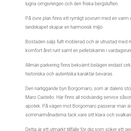
lugna omgivningen och den friska bergsluften.
På övre plan finns ett rymligt sovrum med en varm o
landskapet skapar en harmonisk miljö.
Bostaden säljs fullt möblerad och är utrustad me
komfort året runt samt en pelletskamin i vardagsrum
Allmän parkering finns bekvämt belägen endast cirka
historiska och autentiska karaktär bevaras.
Den närliggande byn Borgomaro, som är dalens störs
Maro Castello. Här finns all nödvändig service såsom
apotek. På vägen mot Borgomaro passerar man äve
sommarmånaderna tack vare sitt klara och svalkan
Detta är ett utmärkt tillfälle för dig som söker ett g