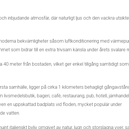
ch inbjudande atmosfär, där naturligt ljus och den vackra utsikt
d moderna bekvämligheter såsom luftkonditionering med värmep
met som bidrar till en extra trivsam känsla under årets svalare
 40 meter från bostaden, vilket ger enkel tillgång samtidigt so
ta samhälle, ligger på cirka 1 kilometers behagligt gångavstån
 livsmedelsbutik, bageri, café, restaurang, pub, hotell, järnhande
n en uppskattad badplats vid floden, mycket populär under
de vatten.
enuint italienskt byliv omgivet av natur, lugn och storslagna vyer, s