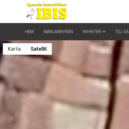
HEM
MÄKLARBYRÅN
NYHETER
TILL S
Karta
Satellit