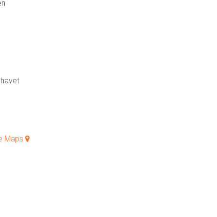
en
 havet
le Maps