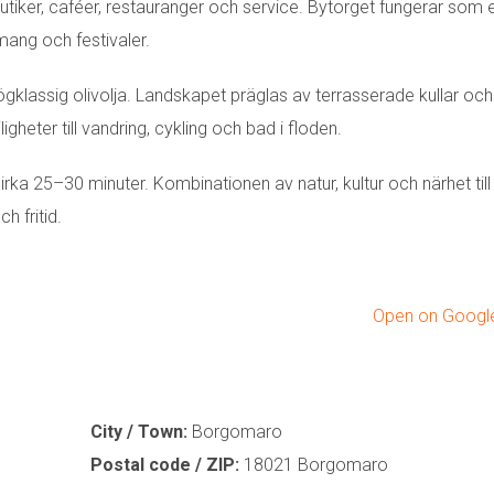
iker, caféer, restauranger och service. Bytorget fungerar som 
mang och festivaler.
gklassig olivolja. Landskapet präglas av terrasserade kullar och
heter till vandring, cykling och bad i floden.
irka 25–30 minuter. Kombinationen av natur, kultur och närhet till
 fritid.
Open on Goog
City / Town:
Borgomaro
Postal code / ZIP:
18021 Borgomaro