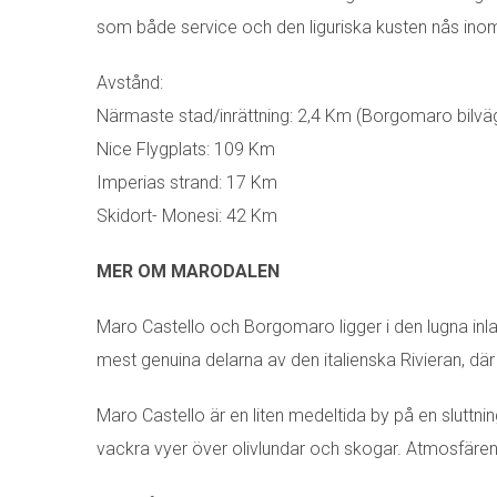
som både service och den liguriska kusten nås in
Avstånd:
Närmaste stad/inrättning: 2,4 Km (Borgomaro bilvä
Nice Flygplats: 109 Km
Imperias strand: 17 Km
Skidort- Monesi: 42 Km
MER OM MARODALEN
Maro Castello och Borgomaro ligger i den lugna inla
mest genuina delarna av den italienska Rivieran, där t
Maro Castello är en liten medeltida by på en sluttn
vackra vyer över olivlundar och skogar. Atmosfären