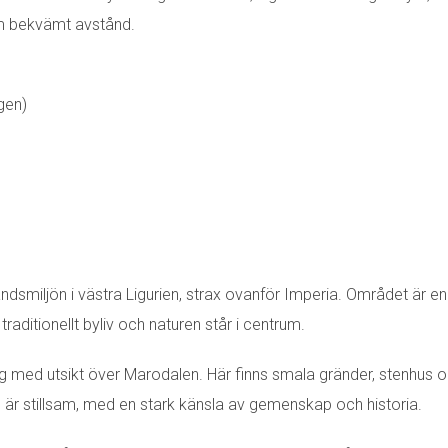
om bekvämt avstånd.
gen)
ndsmiljön i västra Ligurien, strax ovanför Imperia. Området är e
raditionellt byliv och naturen står i centrum.
ing med utsikt över Marodalen. Här finns smala gränder, stenhus 
 är stillsam, med en stark känsla av gemenskap och historia.