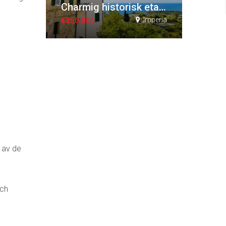
Charmig historisk etagelägenhet
Imperia
€250.000
n av de
och