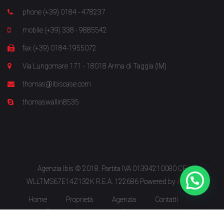
phone (+39) 0184 - 478237
mobile (+39) 338 - 9885542
fax (+39) 0184-1955072
Via Lungomare 171 - 18018 Arma di Taggia (IM)
thomas@ibiscase.com
thomaswallin8535
Agenzia Ibis © 2018. Partita IVA 01394210080 CF
WLLTMS67E14Z132K R.E.A. 122686 Powered by
Arkeba
Home
Proprietà
Agenzia
Contatti
Informativa Privacy
Informativa sui Cookie