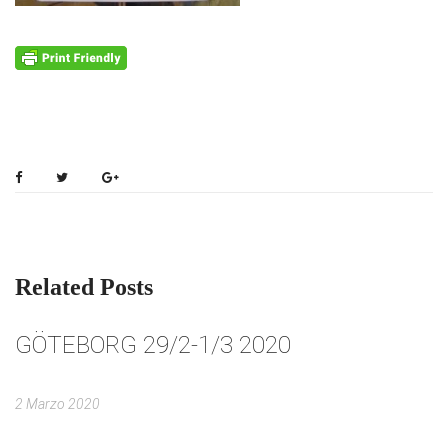
Related Posts
GÖTEBORG 29/2-1/3 2020
G
2 Marzo 2020
2 