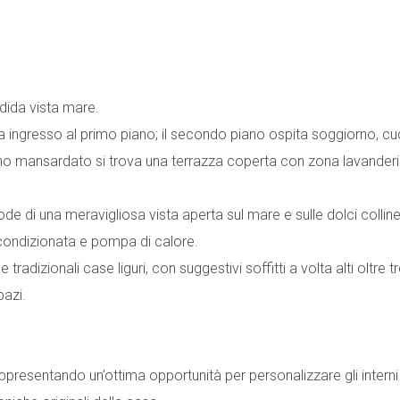
dida vista mare.
da ingresso al primo piano; il secondo piano ospita soggiorno, cu
no mansardato si trova una terrazza coperta con zona lavanderi
ode di una meravigliosa vista aperta sul mare e sulle dolci colline 
a condizionata e pompa di calore.
radizionali case liguri, con suggestivi soffitti a volta alti oltre t
pazi.
rappresentando un’ottima opportunità per personalizzare gli interni