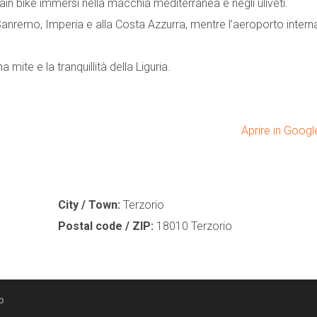
ain bike immersi nella macchia mediterranea e negli uliveti.
Sanremo, Imperia e alla Costa Azzurra, mentre l’aeroporto intern
a mite e la tranquillità della Liguria.
Aprire in Goog
City / Town:
Terzorio
Postal code / ZIP:
18010 Terzorio
o