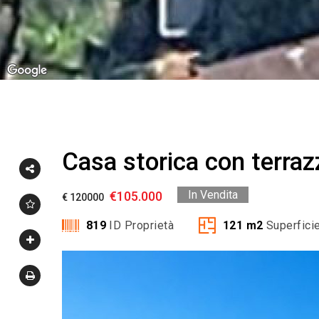
Casa storica con terrazz
In Vendita
€105.000
€ 120000
819
ID Proprietà
121
m2
Superfici