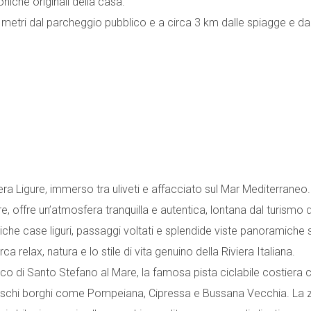
oniche originali della casa.
 metri dal parcheggio pubblico e a circa 3 km dalle spiagge e dal
era Ligure, immerso tra uliveti e affacciato sul Mar Mediterraneo.
e, offre un’atmosfera tranquilla e autentica, lontana dal turismo 
 tipiche case liguri, passaggi voltati e splendide viste panoramiche
rca relax, natura e lo stile di vita genuino della Riviera Italiana.
stico di Santo Stefano al Mare, la famosa pista ciclabile costiera 
reschi borghi come Pompeiana, Cipressa e Bussana Vecchia. La 