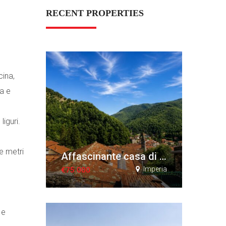
RECENT PROPERTIES
cina,
a e
liguri.
re metri
Affascinante casa di paese con terrazze e vista panoramica
Imperia
€75.000
 e