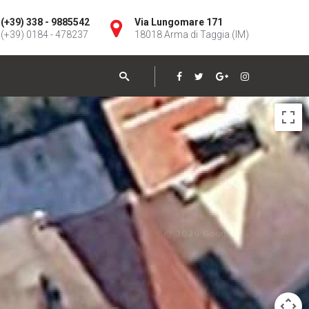
(+39) 338 - 9885542
Via Lungomare 171
(+39) 0184 - 478237
18018 Arma di Taggia (IM)