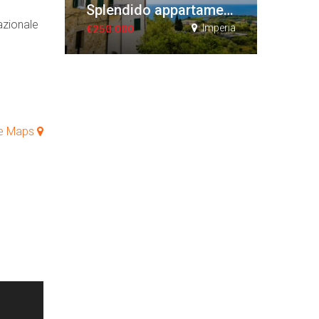
Splendido appartamento duplex storico
azionale
Imperia
€250.000
le Maps