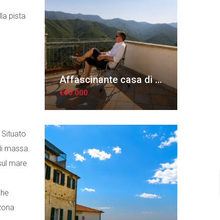
la pista
Affascinante casa di borgo con terrazza panoramica
€90.000
 Situato
di massa.
 sul mare
che
zona